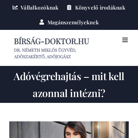
Kihagyás
Vállalkozóknak
Könyvelő irodáknak
Magánszemélyeknek
Adóvégrehajtás – mit kell
azonnal intézni?
View
Larger