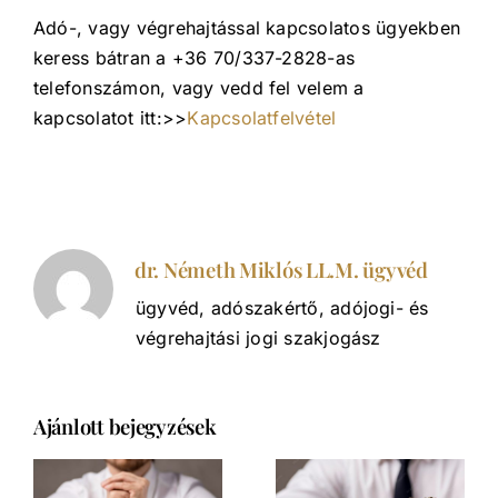
Adó-, vagy végrehajtással kapcsolatos ügyekben
keress bátran a +36 70/337-2828-as
telefonszámon, vagy vedd fel velem a
kapcsolatot itt:>>
Kapcsolatfelvétel
dr. Németh Miklós LL.M. ügyvéd
ügyvéd, adószakértő, adójogi- és
végrehajtási jogi szakjogász
Ajánlott bejegyzések