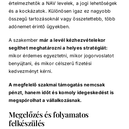
értelmezhetők a NAV levelek, a jogi lehetőségek
és a kockázatok. Különösen igaz ez nagyobb
összegű tartozásoknál vagy összetettebb, több
adónemet érintő ügyekben.
A szakember
már a levél kézhezvételekor
segíthet meghatározni a helyes stratégiát:
mikor érdemes egyeztetni, mikor jogorvoslatot
benyújtani, és mikor célszerű fizetési
kedvezményt kérni.
A megfelelő szakmai támogatás nemcsak
pénzt, hanem időt és komoly idegeskedést is
megspórolhat a vállalkozásnak.
Megelőzés és folyamatos
felkészülés