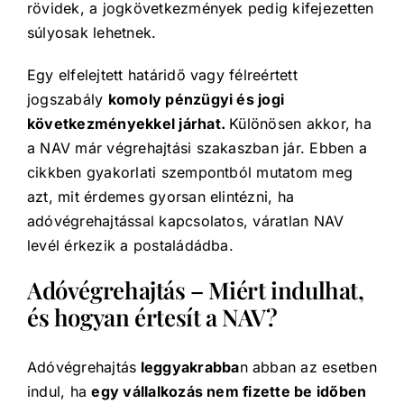
rövidek, a jogkövetkezmények pedig kifejezetten
súlyosak lehetnek.
Egy elfelejtett határidő vagy félreértett
jogszabály
komoly pénzügyi és jogi
következményekkel járhat.
Különösen akkor, ha
a NAV már végrehajtási szakaszban jár. Ebben a
cikkben gyakorlati szempontból mutatom meg
azt, mit érdemes gyorsan elintézni, ha
adóvégrehajtással kapcsolatos, váratlan NAV
levél érkezik a postaládádba.
Adóvégrehajtás – Miért indulhat,
és hogyan értesít a NAV?
Adóvégrehajtás
leggyakrabba
n abban az esetben
indul, ha
egy vállalkozás nem fizette be időben