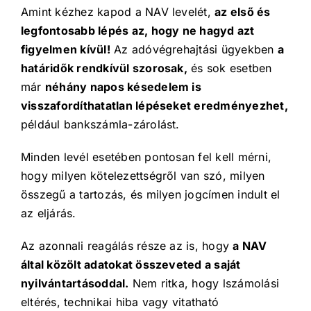
Amint kézhez kapod a NAV levelét,
az első és
legfontosabb lépés az, hogy ne hagyd azt
figyelmen kívül!
Az adóvégrehajtási ügyekben
a
határidők rendkívül szorosak,
és sok esetben
már
néhány napos késedelem is
visszafordíthatatlan lépéseket eredményezhet,
például bankszámla-zárolást.
Minden levél esetében pontosan fel kell mérni,
hogy milyen kötelezettségről van szó, milyen
összegű a tartozás, és milyen jogcímen indult el
az eljárás.
Az azonnali reagálás része az is, hogy
a NAV
által közölt adatokat összeveted a saját
nyilvántartásoddal.
Nem ritka, hogy lszámolási
eltérés, technikai hiba vagy vitatható