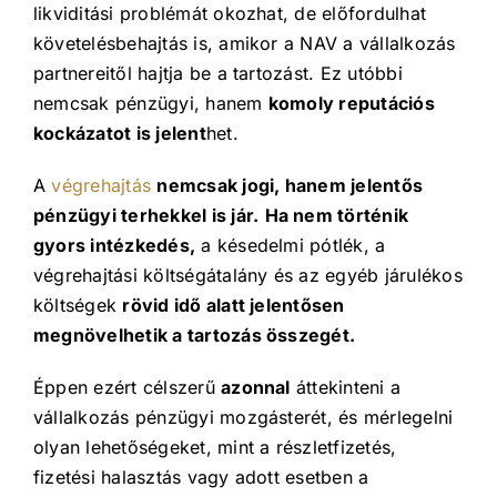
likviditási problémát okozhat, de előfordulhat
követelésbehajtás is, amikor a NAV a vállalkozás
partnereitől hajtja be a tartozást. Ez utóbbi
nemcsak pénzügyi, hanem
komoly reputációs
kockázatot is jelent
het.
A
végrehajtás
nemcsak jogi, hanem jelentős
pénzügyi terhekkel is jár.
Ha nem történik
gyors intézkedés,
a késedelmi pótlék, a
végrehajtási költségátalány és az egyéb járulékos
költségek
rövid idő alatt jelentősen
megnövelhetik a tartozás összegét.
Éppen ezért célszerű
azonnal
áttekinteni a
vállalkozás pénzügyi mozgásterét, és mérlegelni
olyan lehetőségeket, mint a részletfizetés,
fizetési halasztás vagy adott esetben a