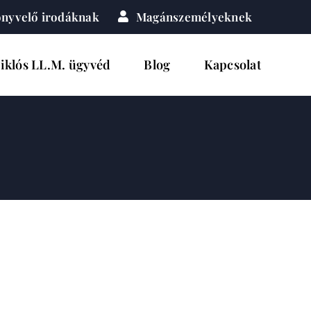
nyvelő irodáknak
Magánszemélyeknek
iklós LL.M. ügyvéd
Blog
Kapcsolat