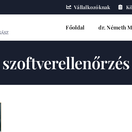
Vállalkozóknak
Kö
Főoldal
dr. Németh M
szoftverellenőrzés