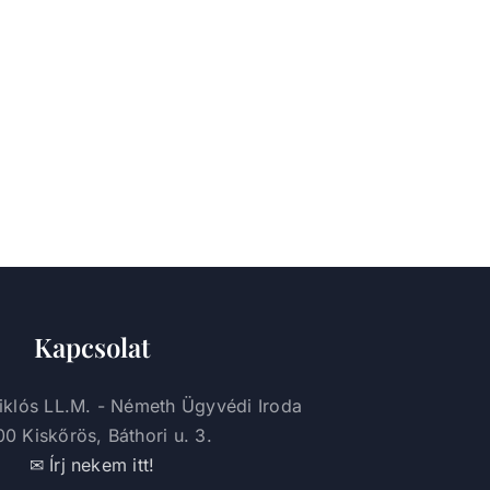
Kapcsolat
iklós LL.M. - Németh Ügyvédi Iroda
0 Kiskőrös, Báthori u. 3.
✉ Írj nekem itt!