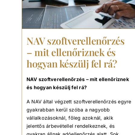
NAV szoftverellenőrzés
– mit ellenőriznek és
hogyan készülj fel rá?
NAV szoftverellenőrzés – mit ellenőriznek
és hogyan készülj fel rá?
A NAV által végzett szoftverellenőrzés egyre
gyakrabban kerül szóba a nagyobb
vállalkozásoknál, főleg azoknál, akik
jelentős árbevétellel rendelkeznek, és
gyakran állnak adóellenőrzés alatt. Sok