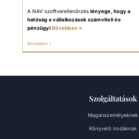
A NAV szoftverellenőrzés
lényege, hogy a
hatóság a vállalkozások számviteli és
pénzügyi
Bővebben »
Bóvebben
Szolgáltatások
Magánszemélyeknek
Könyvelő irodáknak