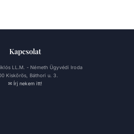
Kapcsolat
iklós LL.M. - Németh Ügyvédi Iroda
0 Kiskőrös, Báthori u. 3.
✉ Írj nekem itt!