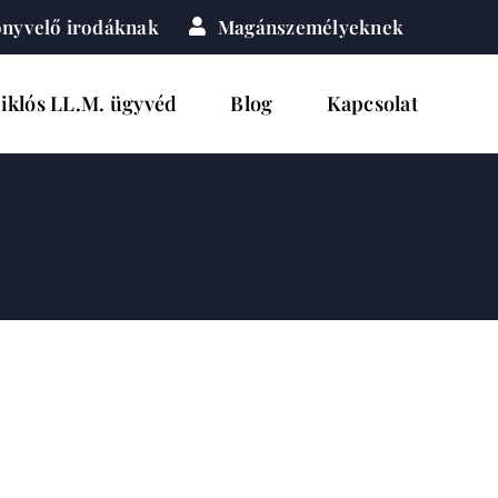
nyvelő irodáknak
Magánszemélyeknek
iklós LL.M. ügyvéd
Blog
Kapcsolat