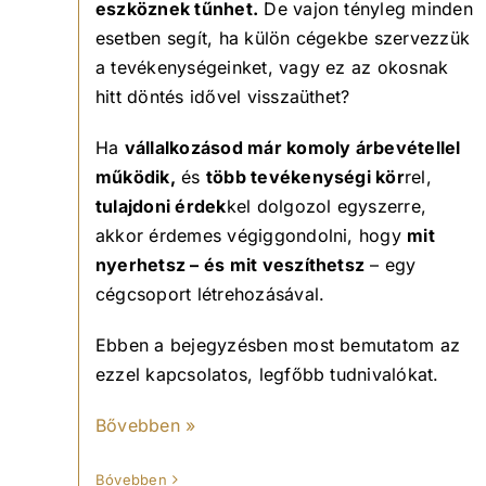
eszköznek tűnhet.
De vajon tényleg minden
esetben segít, ha külön cégekbe szervezzük
a tevékenységeinket, vagy ez az okosnak
hitt döntés idővel visszaüthet?
Ha
vállalkozásod már komoly árbevétellel
működik,
és
több tevékenységi kör
rel,
tulajdoni érdek
kel dolgozol egyszerre,
akkor érdemes végiggondolni, hogy
mit
nyerhetsz – és mit veszíthetsz
– egy
cégcsoport létrehozásával.
Ebben a bejegyzésben most bemutatom az
ezzel kapcsolatos, legfőbb tudnivalókat.
Bővebben »
Bóvebben